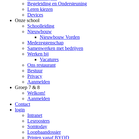
Begeleiding en Ondersteuning
Leren kiezen
Devices
Onze school
Schoolleiding
Nieuwbouw
Nieuwbouw Vorden
Medezeggenschap
Samenwerken met bedrijven
Werken bij
Vacatures
Ons restaurant
Bestuur
Privacy
Aanmelden
Groep 7 & 8
Welkom!
Aanmelden
Contact
login
Intranet
Lesroosters
Somtoday
Loopbaandossier
Printen vanaf BYOD