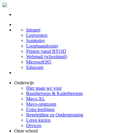
Intranet
Lesroosters
Somtoday
Loopbaandossier
Printen vanaf BYOD
Webmail (schoolmail)
Microsoft365
Eduroam
Onderwijs
Hier staan we voor
Basisberoeps & Kaderberoeps
Mavo-XL
Mavo-opstroom
Extra leerlijnen
Begeleiding en Ondersteuning
Leren kiezen
Devices
Onze school