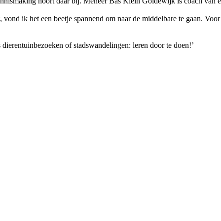
kennismaking hoort daar bij. Meneer Bas Klein Goldewijk is coach van ee
zat, vond ik het een beetje spannend om naar de middelbare te gaan. Vo
 dierentuinbezoeken of stadswandelingen: leren door te doen!’