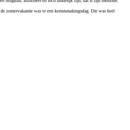
n brugklas. Informeel en toch duidelijk zijn, dat is zijn methode.
or de zomervakantie was er een kennismakingsdag. Die was heel