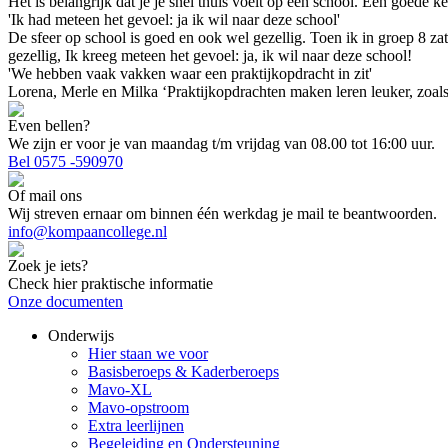
Het is belangrijk dat je je snel thuis voelt op een school. Een goede 
'Ik had meteen het gevoel: ja ik wil naar deze school'
De sfeer op school is goed en ook wel gezellig. Toen ik in groep 8 
gezellig, Ik kreeg meteen het gevoel: ja, ik wil naar deze school!
'We hebben vaak vakken waar een praktijkopdracht in zit'
Lorena, Merle en Milka ‘Praktijkopdrachten maken leren leuker, zoals
Even bellen?
We zijn er voor je van maandag t/m vrijdag van 08.00 tot 16:00 uur.
Bel 0575 -590970
Of mail ons
Wij streven ernaar om binnen één werkdag je mail te beantwoorden.
info@kompaancollege.nl
Zoek je iets?
Check hier praktische informatie
Onze documenten
Onderwijs
Hier staan we voor
Basisberoeps & Kaderberoeps
Mavo-XL
Mavo-opstroom
Extra leerlijnen
Begeleiding en Ondersteuning