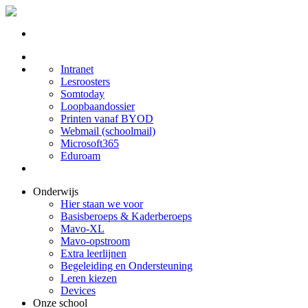
Intranet
Lesroosters
Somtoday
Loopbaandossier
Printen vanaf BYOD
Webmail (schoolmail)
Microsoft365
Eduroam
Onderwijs
Hier staan we voor
Basisberoeps & Kaderberoeps
Mavo-XL
Mavo-opstroom
Extra leerlijnen
Begeleiding en Ondersteuning
Leren kiezen
Devices
Onze school