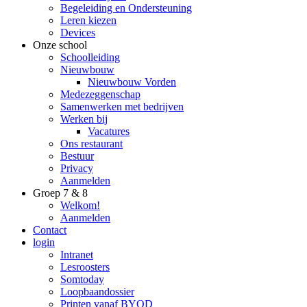
Begeleiding en Ondersteuning
Leren kiezen
Devices
Onze school
Schoolleiding
Nieuwbouw
Nieuwbouw Vorden
Medezeggenschap
Samenwerken met bedrijven
Werken bij
Vacatures
Ons restaurant
Bestuur
Privacy
Aanmelden
Groep 7 & 8
Welkom!
Aanmelden
Contact
login
Intranet
Lesroosters
Somtoday
Loopbaandossier
Printen vanaf BYOD