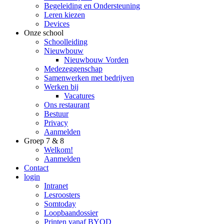
Begeleiding en Ondersteuning
Leren kiezen
Devices
Onze school
Schoolleiding
Nieuwbouw
Nieuwbouw Vorden
Medezeggenschap
Samenwerken met bedrijven
Werken bij
Vacatures
Ons restaurant
Bestuur
Privacy
Aanmelden
Groep 7 & 8
Welkom!
Aanmelden
Contact
login
Intranet
Lesroosters
Somtoday
Loopbaandossier
Printen vanaf BYOD