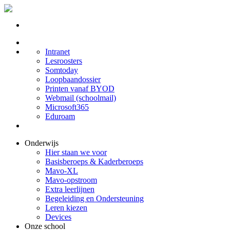
Intranet
Lesroosters
Somtoday
Loopbaandossier
Printen vanaf BYOD
Webmail (schoolmail)
Microsoft365
Eduroam
Onderwijs
Hier staan we voor
Basisberoeps & Kaderberoeps
Mavo-XL
Mavo-opstroom
Extra leerlijnen
Begeleiding en Ondersteuning
Leren kiezen
Devices
Onze school