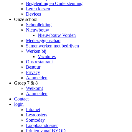
Begeleiding en Ondersteuning
Leren kiezen
Devices
Onze school
Schoolleiding
Nieuwbouw
Nieuwbouw Vorden
Medezeggenschap
Samenwerken met bedrijven
Werken bij
Vacatures
Ons restaurant
Bestuur
Privacy
Aanmelden
Groep 7 & 8
Welkom!
Aanmelden
Contact
login
Intranet
Lesroosters
Somtoday
Loopbaandossier
Printen vanaf BYOD