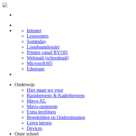
Intranet
Lesroosters
Somtoday
Loopbaandossier
Printen vanaf BYOD
Webmail (schoolmail)
Microsoft365
Eduroam
Onderwijs
Hier staan we voor
Basisberoeps & Kaderberoeps
Mavo-XL
Mavo-opstroom
Extra leerlijnen
Begeleiding en Ondersteuning
Leren kiezen
Devices
Onze school