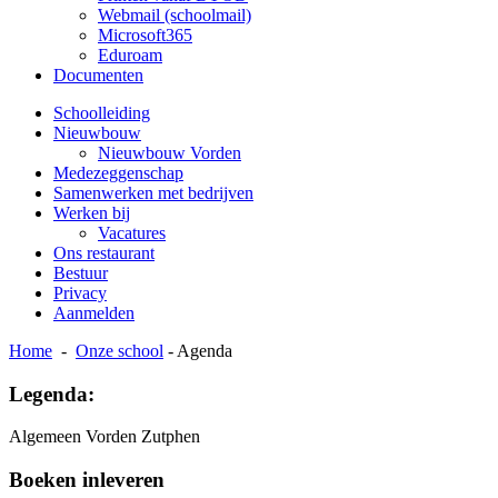
Webmail (schoolmail)
Microsoft365
Eduroam
Documenten
Schoolleiding
Nieuwbouw
Nieuwbouw Vorden
Medezeggenschap
Samenwerken met bedrijven
Werken bij
Vacatures
Ons restaurant
Bestuur
Privacy
Aanmelden
Home
-
Onze school
-
Agenda
Legenda:
Algemeen
Vorden
Zutphen
Boeken inleveren