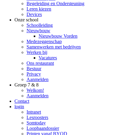
Begeleiding en Ondersteuning
Leren kiezen
Devices
Onze school
Schoolleiding
Nieuwbouw
Nieuwbouw Vorden
Medezeggenschap
Samenwerken met bedrijven
Werken bij
Vacatures
Ons restaurant
Bestuur
Privacy
Aanmelden
Groep 7 & 8
Welkom!
Aanmelden
Contact
login
Intranet
Lesroosters
Somtoday
Loopbaandossier
Printen vanaf BYOD