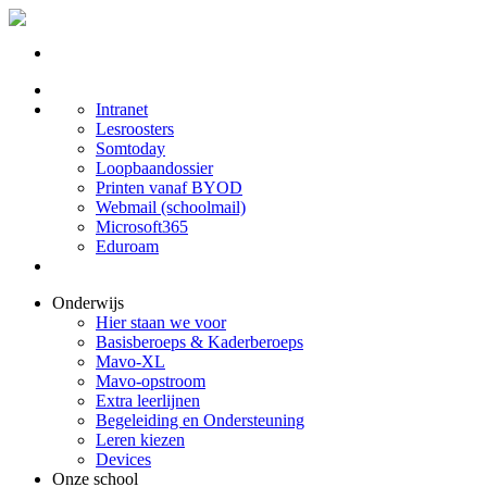
Intranet
Lesroosters
Somtoday
Loopbaandossier
Printen vanaf BYOD
Webmail (schoolmail)
Microsoft365
Eduroam
Onderwijs
Hier staan we voor
Basisberoeps & Kaderberoeps
Mavo-XL
Mavo-opstroom
Extra leerlijnen
Begeleiding en Ondersteuning
Leren kiezen
Devices
Onze school